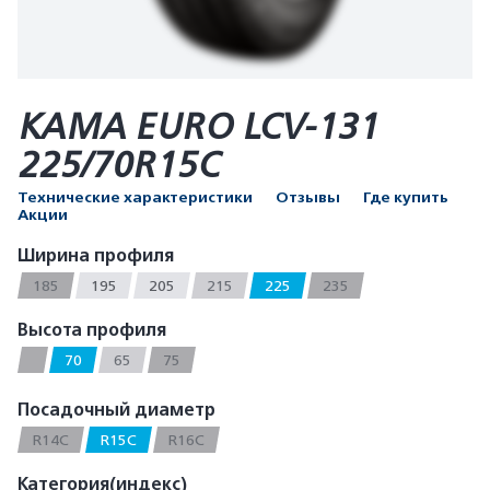
КАМА EURO LCV-131
225/70R15C
Технические характеристики
Отзывы
Где купить
Акции
Ширина профиля
185
195
205
215
225
235
Высота профиля
70
65
75
Посадочный диаметр
R14C
R15C
R16C
Категория(индекс)