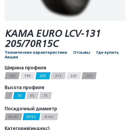
КАМА EURO LCV-131
205/70R15C
Технические характеристики
Отзывы
Где купить
Акции
Ширина профиля
185
195
205
215
225
235
Высота профиля
70
65
75
Посадочный диаметр
R14C
R15C
R16C
Категория(индекс)