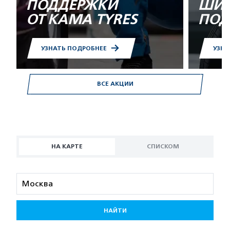
ПОДДЕРЖКИ
ШИН
ОТ KAMA TYRES
ПОД
УЗНАТЬ ПОДРОБНЕЕ
УЗНА
ВСЕ АКЦИИ
НА КАРТЕ
СПИСКОМ
НАЙТИ