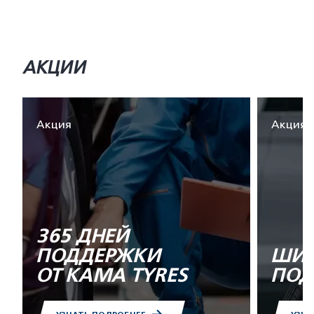
АКЦИИ
Акция
Акция
365 ДНЕЙ
ПОДДЕРЖКИ
ШИН
ОТ KAMA TYRES
ПОД