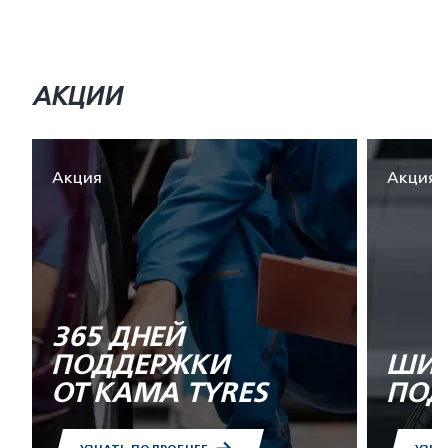
АКЦИИ
Акция
Акция
365 ДНЕЙ
ПОДДЕРЖКИ
ШИН
ОТ KAMA TYRES
ПОД