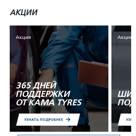
АКЦИИ
Акция
Акция
365 ДНЕЙ
ПОДДЕРЖКИ
ШИН
ОТ KAMA TYRES
ПОД
УЗНАТЬ ПОДРОБНЕЕ
УЗНА