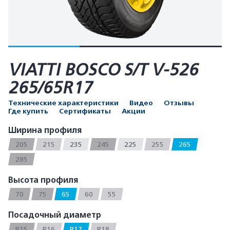
VIATTI BOSCO S/T V-526
265/65R17
Технические характеристики
Видео
Отзывы
Где купить
Сертификаты
Акции
Ширина профиля
205
215
235
245
225
255
265
285
Высота профиля
70
75
65
60
55
Посадочный диаметр
R15
R16
R17
R18