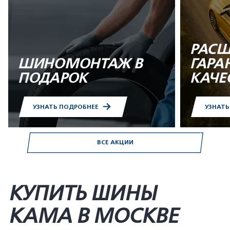
РАСШ
ШИНОМОНТАЖ В
ГАРА
ПОДАРОК
КАЧЕ
УЗНАТЬ ПОДРОБНЕЕ
УЗНАТ
ВСЕ АКЦИИ
КУПИТЬ ШИНЫ
KAMA В МОСКВЕ