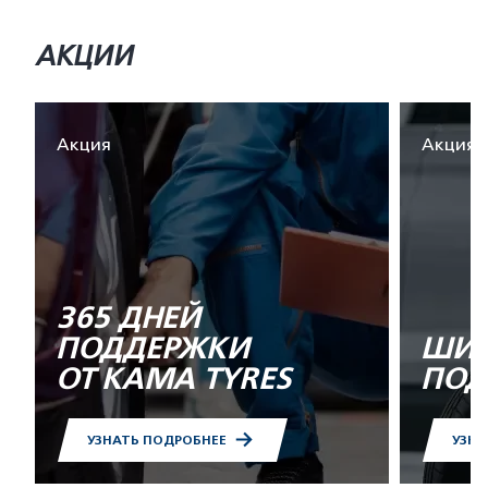
АКЦИИ
Акция
Акция
365 ДНЕЙ
ПОДДЕРЖКИ
ШИН
ОТ KAMA TYRES
ПОД
УЗНАТЬ ПОДРОБНЕЕ
УЗНА