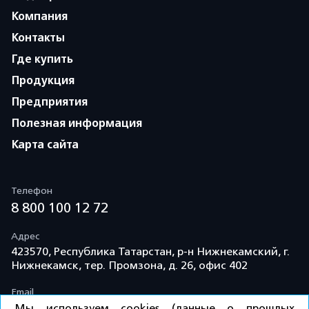
Компания
Контакты
Где купить
Продукция
Предприятия
Полезная информация
Карта сайта
Телефон
8 800 100 12 72
Адрес
423570, Республика Татарстан, р-н Нижнекамский, г.
Нижнекамск, тер. Промзона, д. 26, офис 402
Email
info@td-kama.com
Мы используем cookies (данные о прошлых