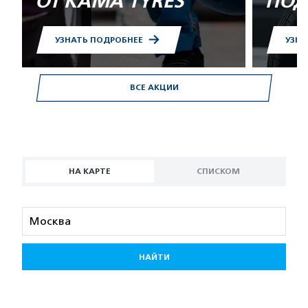
ОТ KAMA TYRES
ПОД
УЗНАТЬ ПОДРОБНЕЕ
УЗНА
ВСЕ АКЦИИ
НА КАРТЕ
СПИСКОМ
НАЙТИ