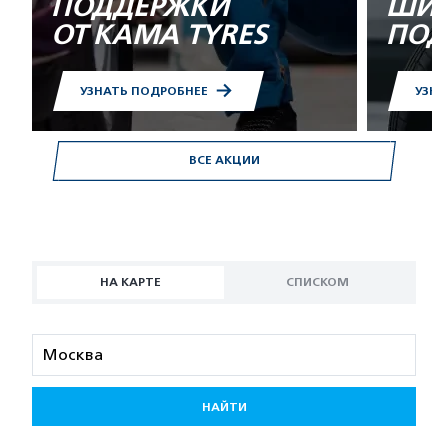
ПОДДЕРЖКИ
ШИН
ОТ KAMA TYRES
ПОД
УЗНАТЬ ПОДРОБНЕЕ
УЗНА
ВСЕ АКЦИИ
НА КАРТЕ
СПИСКОМ
НАЙТИ