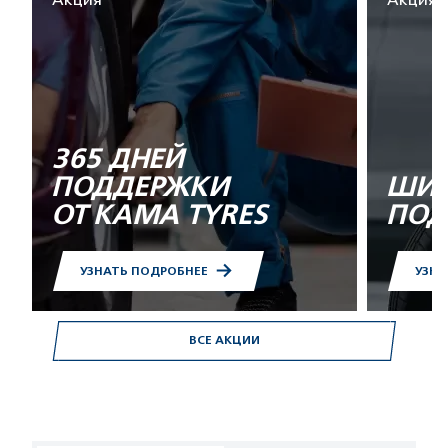
Акция
Акция
365 ДНЕЙ
ПОДДЕРЖКИ
ШИН
ОТ KAMA TYRES
ПОД
УЗНАТЬ ПОДРОБНЕЕ
УЗНА
ВСЕ АКЦИИ