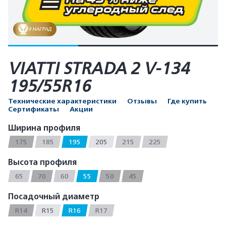
9 НАГРАД
VIATTI STRADA 2 V-134
195/55R16
Технические характеристики
Отзывы
Где купить
Сертификаты
Акции
Ширина профиля
175
185
195
205
215
225
Высота профиля
65
70
60
55
50
45
Посадочный диаметр
R14
R15
R16
R17