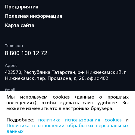
Предприятия
Полезная информация
Карта сайта
Телефон
8 800 100 12 72
Адрес
423570, Республика Татарстан, р-н Нижнекамский, г.
Нижнекамск, тер. Промзона, д. 26, офис 402
Email
info@td-kama.com
Мы используем cookies (данные о прошлых
посещениях), чтобы сделать сайт удобнее. Вы
можете изменить это в настройках браузера.
©ООО «Торговый дом «Кама» 2026 / Все права
Подробнее:
политика использования cookies
и
защищены.
Политика в отношении обработки персональных
данных
КУПИТЬ
Политика конфиденциальности