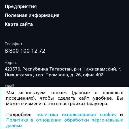
Предприятия
Полезная информация
Карта сайта
Телефон
8 800 100 12 72
Адрес
423570, Республика Татарстан, р-н Нижнекамский, г.
Нижнекамск, тер. Промзона, д. 26, офис 402
Email
info@td-kama.com
Мы используем cookies (данные о прошлых
посещениях), чтобы сделать сайт удобнее. Вы
можете изменить это в настройках браузера.
©ООО «Торговый дом «Кама» 2026 / Все права
Подробнее:
политика использования cookies
и
защищены.
Политика в отношении обработки персональных
данных
КУПИТЬ
Политика конфиденциальности