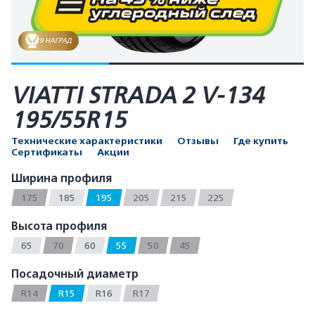
9 НАГРАД
VIATTI STRADA 2 V-134
195/55R15
Технические характеристики
Отзывы
Где купить
Сертификаты
Акции
Ширина профиля
175
185
195
205
215
225
Высота профиля
65
70
60
55
50
45
Посадочный диаметр
R14
R15
R16
R17