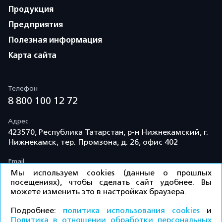
Продукция
Предприятия
Полезная информация
Карта сайта
Телефон
8 800 100 12 72
Адрес
423570, Республика Татарстан, р-н Нижнекамский, г.
Нижнекамск, тер. Промзона, д. 26, офис 402
Email
info@td-kama.com
Мы используем cookies (данные о прошлых
посещениях), чтобы сделать сайт удобнее. Вы
можете изменить это в настройках браузера.
©ООО «Торговый дом «Кама» 2026 / Все права
Подробнее:
политика использования cookies
и
защищены.
Политика в отношении обработки персональных