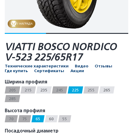
1 НАГРАДА
VIATTI BOSCO NORDICO
V-523 225/65R17
Технические характеристики
Видео
Отзывы
Где купить
Сертификаты
Акции
Ширина профиля
205
215
235
245
225
255
265
285
Высота профиля
70
75
65
60
55
Посадочный диаметр