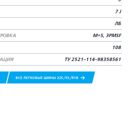
7 J
ЛБ
РОВКА
M+S, 3PMSF
108
ТАЦИЯ
ТУ 2521-114-98358561
ВСЕ ЛЕГКОВЫЕ ШИНЫ 225/55/R18