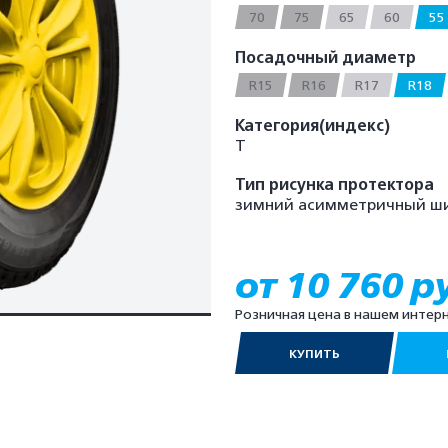
70
75
65
60
55
Посадочный диаметр
R15
R16
R17
R18
Категория(индекс)
T
Тип рисунка протектора
зимний асимметричный ш
от 10 760 р
Розничная цена в нашем интер
КУПИТЬ