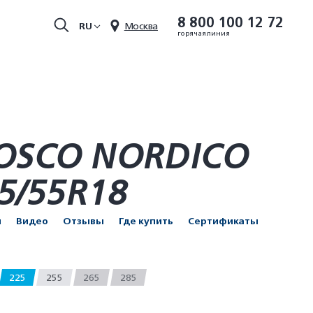
8 800 100 12 72
RU
Москва
горячая линия
BOSCO NORDICO
5/55R18
и
Видео
Отзывы
Где купить
Сертификаты
225
255
265
285