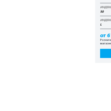
ИНДЕК
50
ИНДЕК
L
от 6
Рознич
магази