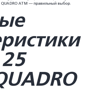
А QUADRO ATM — правильный выбор.
ые
еристики
 25
QUADRO