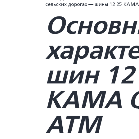
сельских дорогах — шины 12 25 КАМ
Основн
характ
шин 12
КАМА 
ATM