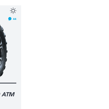
44
 ATM