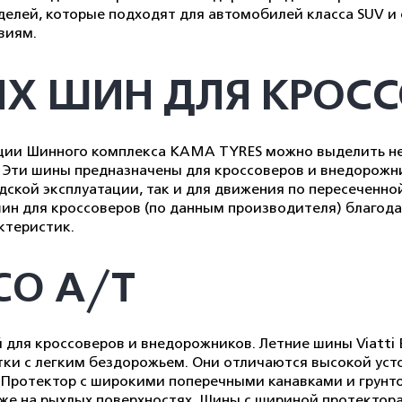
елей, которые подходят для автомобилей класса SUV и 
виям.
ИХ ШИН ДЛЯ КРОС
ции Шинного комплекса KAMA TYRES можно выделить не
. Эти шины предназначены для кроссоверов и внедорожн
одской эксплуатации, так и для движения по пересеченн
шин для кроссоверов (по данным производителя) благод
ктеристик.
SCO A/T
 для кроссоверов и внедорожников. Летние шины Viatti 
тки с легким бездорожьем. Они отличаются высокой уст
Протектор с широкими поперечными канавками и грунто
же на рыхлых поверхностях. Шины с шириной протектор