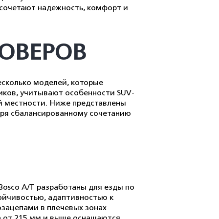
сочетают надежность, комфорт и
СОВЕРОВ
сколько моделей, которые
иков, учитывают особенности SUV-
ой местности. Ниже представлены
аря сбалансированному сочетанию
Bosco A/T разработаны для езды по
ойчивостью, адаптивностью к
зацепами в плечевых зонах
а от 215 мм и выше оснащаются