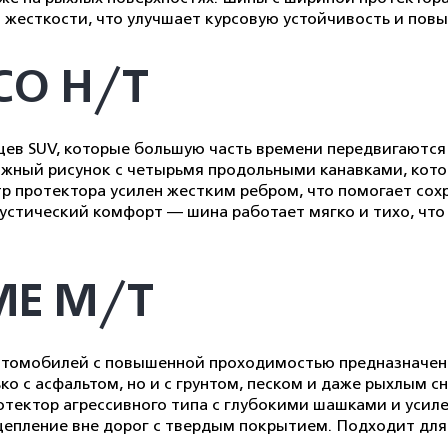
есткости, что улучшает курсовую устойчивость и повы
SCO H/T
ев SUV, которые большую часть времени передвигаются п
рожный рисунок с четырьмя продольными канавками, кот
р протектора усилен жестким ребром, что помогает сохр
стический комфорт — шина работает мягко и тихо, что 
ME M/T
автомобилей с повышенной проходимостью предназначен
 с асфальтом, но и с грунтом, песком и даже рыхлым сн
отектор агрессивного типа с глубокими шашками и усил
епление вне дорог с твердым покрытием. Подходит для 