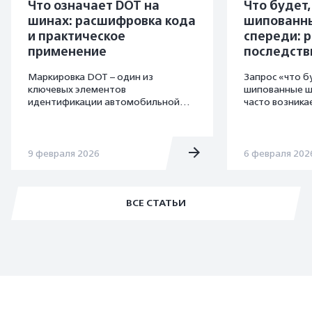
Что означает DOT на
Что будет,
шинах: расшифровка кода
шипованны
и практическое
спереди: р
применение
последств
Маркировка DOT – один из
Запрос «что б
ключевых элементов
шипованные ш
идентификации автомобильной
часто возникае
шины. Она позволяет определить
есть только п
место и дату производства
моделей или 
изделия, а также проверить
заменить две 
соответствие шины установленным
практике така
9 февраля 2026
6 февраля 202
нормативным требованиям.
меняет балан
осями и повыш
ВСЕ СТАТЬИ