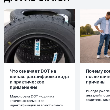
Что означает DOT на
Почему ко
шинах: расшифровка кода
после шин
и практическое
причины
применение
Иногда уже че
или дней пос
Маркировка DOT – один из
водитель заме
ключевых элементов
шинах снизило
идентификации автомобильной
обслуживания 
шины. Она позволяет определить