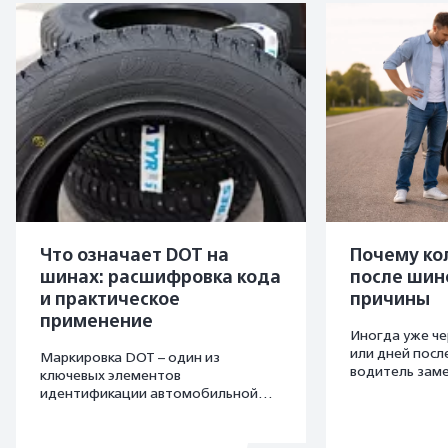
Что означает DOT на
Почему ко
шинах: расшифровка кода
после шин
и практическое
причины
применение
Иногда уже че
или дней пос
Маркировка DOT – один из
водитель заме
ключевых элементов
шинах снизило
идентификации автомобильной
обслуживания 
шины. Она позволяет определить
большинстве с
место и дату производства
связано с бра
изделия, а также проверить