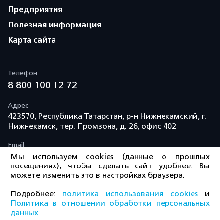
Предприятия
Полезная информация
Карта сайта
Телефон
8 800 100 12 72
Адрес
423570, Республика Татарстан, р-н Нижнекамский, г.
Нижнекамск, тер. Промзона, д. 26, офис 402
Email
info@td-kama.com
Мы используем cookies (данные о прошлых
посещениях), чтобы сделать сайт удобнее. Вы
можете изменить это в настройках браузера.
©ООО «Торговый дом «Кама» 2026 / Все права
Подробнее:
политика использования cookies
и
защищены.
Политика в отношении обработки персональных
данных
КУПИТЬ
Политика конфиденциальности