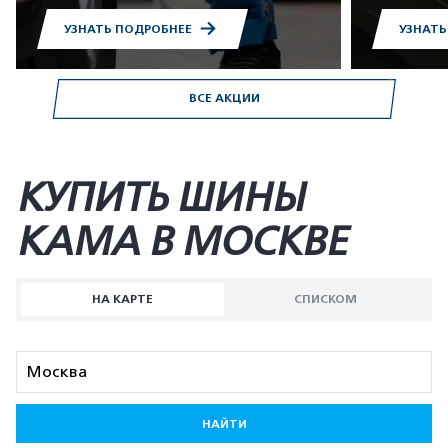
УЗНАТЬ ПОДРОБНЕЕ
УЗНАТ
ВСЕ АКЦИИ
КУПИТЬ ШИНЫ
KAMA В МОСКВЕ
НА КАРТЕ
СПИСКОМ
НАЙТИ