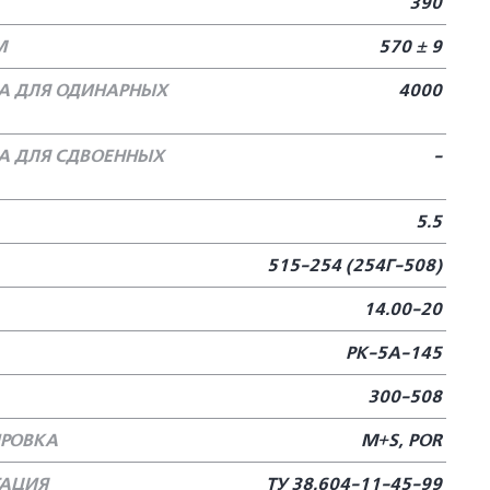
390
М
570 ± 9
А ДЛЯ ОДИНАРНЫХ
4000
А ДЛЯ СДВОЕННЫХ
-
5.5
515-254 (254Г-508)
14.00-20
РК-5А-145
300-508
РОВКА
M+S, POR
ТАЦИЯ
ТУ 38.604-11-45-99