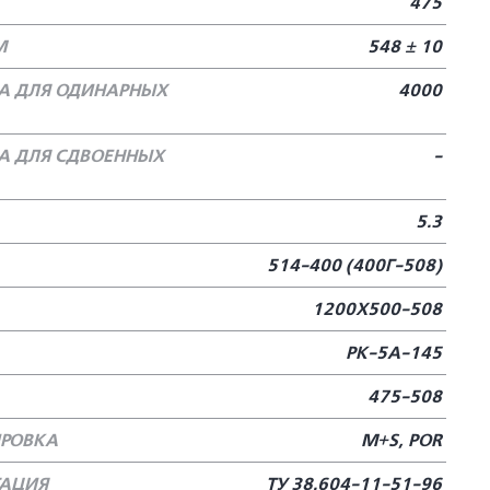
475
М
548 ± 10
А ДЛЯ ОДИНАРНЫХ
4000
А ДЛЯ СДВОЕННЫХ
-
5.3
514-400 (400Г-508)
1200Х500-508
РК-5А-145
475-508
РОВКА
M+S, POR
ТАЦИЯ
ТУ 38.604-11-51-96