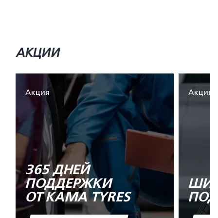
АКЦИИ
Акция
Акция
365 ДНЕЙ
ПОДДЕРЖКИ
ШИН
ОТ KAMA TYRES
ПОД