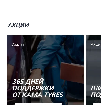
АКЦИИ
Акция
Акция
365 ДНЕЙ
ПОДДЕРЖКИ
ШИН
ОТ KAMA TYRES
ПОД