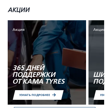
АКЦИИ
Акция
Акция
365 ДНЕЙ
ПОДДЕРЖКИ
ШИН
ОТ KAMA TYRES
ПОД
УЗНАТЬ ПОДРОБНЕЕ
УЗНА