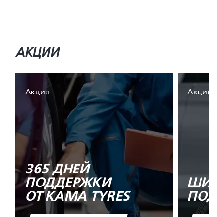
АКЦИИ
Акция
Акция
365 ДНЕЙ
ПОДДЕРЖКИ
ШИН
ОТ KAMA TYRES
ПОД