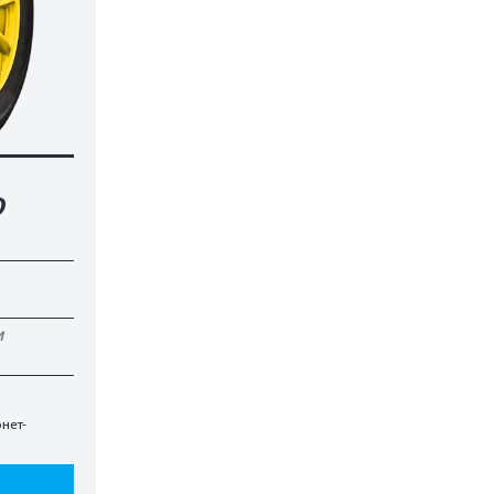
O
И
нет-