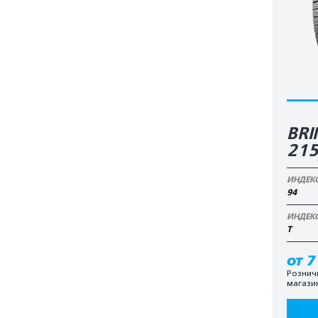
BRI
21
ИНДЕК
94
ИНДЕК
T
от 7
Рознич
магази