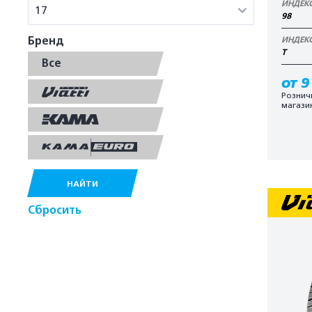
ИНДЕК
17
98
Бренд
ИНДЕК
T
Все
от 9
Рознич
магази
НАЙТИ
Сбросить