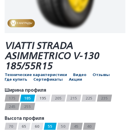
3 НАГРАДЫ
VIATTI STRADA
ASIMMETRICO V-130
185/55R15
Технические характеристики
Видео
Отзывы
Где купить
Сертификаты
Акции
Ширина профиля
175
185
195
205
215
225
235
245
255
Высота профиля
70
65
60
55
50
45
40