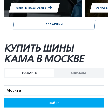
УЗНАТЬ ПОДРОБНЕЕ
УЗНАТ
ВСЕ АКЦИИ
КУПИТЬ ШИНЫ
KAMA В МОСКВЕ
НА КАРТЕ
СПИСКОМ
НАЙТИ