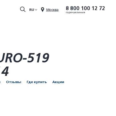
8 800 100 12 72
RU
Москва
горячая линия
URO-519
14
и
Отзывы
Где купить
Акции