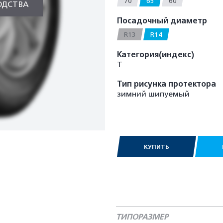
70
65
60
ОДСТВА
Посадочный диаметр
R13
R14
Категория(индекс)
T
Тип рисунка протектора
зимний шипуемый
КУПИТЬ
ТИПОРАЗМЕР