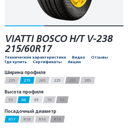
VIATTI BOSCO H/T V-238
215/60R17
Технические характеристики
Видео
Отзывы
Где купить
Сертификаты
Акции
Ширина профиля
235
215
265
225
255
285
Высота профиля
55
60
65
70
50
Посадочный диаметр
R17
R18
R16
R19