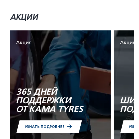
АКЦИИ
Акция
Акция
365 ДНЕЙ
ПОДДЕРЖКИ
ШИН
ОТ KAMA TYRES
ПОД
УЗНАТЬ ПОДРОБНЕЕ
УЗНА