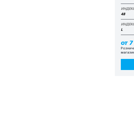
ИНДЕК
48
ИНДЕК
L
от 7
Рознич
магази