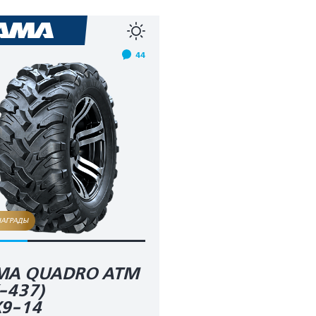
44
НАГРАДЫ
MA QUADRO ATM
-437)
9-14