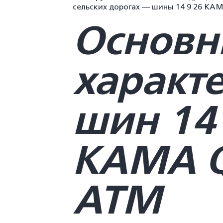
сельских дорогах — шины 14 9 26 К
Основн
характ
шин 14 
КАМА 
ATM