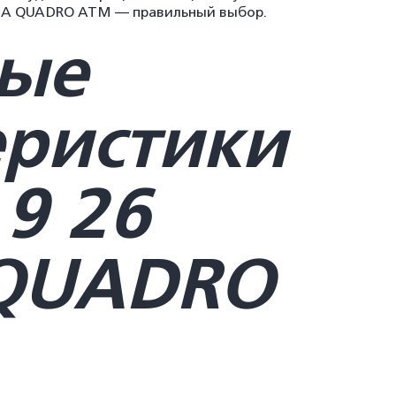
АМА QUADRO ATM — правильный выбор.
ые
еристики
9 26
QUADRO