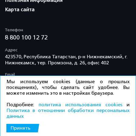
Полезная информация
Карта сайта
Телефон
8 800 100 12 72
Адрес
423570, Республика Татарстан, р-н Нижнекамский, г.
Нижнекамск, тер. Промзона, д. 26, офис 402
Email
info@td-kama.com
Мы используем cookies (данные о прошлых
посещениях), чтобы сделать сайт удобнее. Вы
можете изменить это в настройках браузера.
©ООО «Торговый дом «Кама» 2026 / Все права
Подробнее:
политика использования cookies
и
защищены.
Политика в отношении обработки персональных
данных
Политика конфиденциальности
Принять