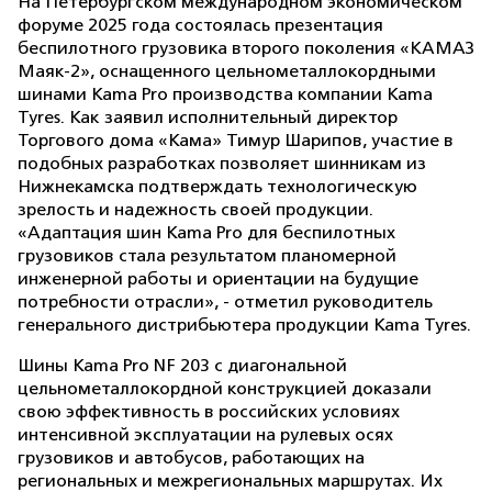
На Петербургском международном экономическом
форуме 2025 года состоялась презентация
беспилотного грузовика второго поколения «КАМАЗ
Маяк-2», оснащенного цельнометаллокордными
шинами Kama Pro производства компании Kama
Tyres. Как заявил исполнительный директор
Торгового дома «Кама» Тимур Шарипов, участие в
подобных разработках позволяет шинникам из
Нижнекамска подтверждать технологическую
зрелость и надежность своей продукции.
«Адаптация шин Kama Pro для беспилотных
грузовиков стала результатом планомерной
инженерной работы и ориентации на будущие
потребности отрасли», - отметил руководитель
генерального дистрибьютера продукции Kama Tyres.
Шины Kama Pro NF 203 с диагональной
цельнометаллокордной конструкцией доказали
свою эффективность в российских условиях
интенсивной эксплуатации на рулевых осях
грузовиков и автобусов, работающих на
региональных и межрегиональных маршрутах. Их