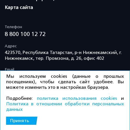
Карта сайта
Телефон
8 800 100 12 72
Адрес
423570, Республика Татарстан, р-н Нижнекамский, г.
Нижнекамск, тер. Промзона, д. 26, офис 402
Email
info@td-kama.com
Мы используем cookies (данные о прошлых
посещениях), чтобы сделать сайт удобнее. Вы
можете изменить это в настройках браузера.
©ООО «Торговый дом «Кама» 2026 / Все права
Подробнее:
политика использования cookies
и
защищены.
Политика в отношении обработки персональных
данных
Политика конфиденциальности
Принять