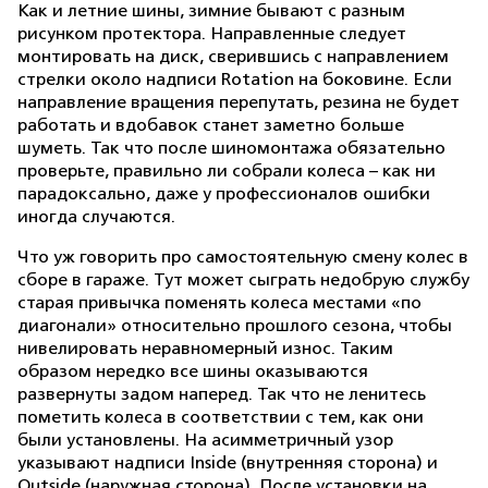
Как и летние шины, зимние бывают с разным
рисунком протектора. Направленные следует
монтировать на диск, сверившись с направлением
стрелки около надписи Rotation на боковине. Если
направление вращения перепутать, резина не будет
работать и вдобавок станет заметно больше
шуметь. Так что после шиномонтажа обязательно
проверьте, правильно ли собрали колеса – как ни
парадоксально, даже у профессионалов ошибки
иногда случаются.
Что уж говорить про самостоятельную смену колес в
сборе в гараже. Тут может сыграть недобрую службу
старая привычка поменять колеса местами «по
диагонали» относительно прошлого сезона, чтобы
нивелировать неравномерный износ. Таким
образом нередко все шины оказываются
развернуты задом наперед. Так что не ленитесь
пометить колеса в соответствии с тем, как они
были установлены. На асимметричный узор
указывают надписи Inside (внутренняя сторона) и
Outside (наружная сторона). После установки на