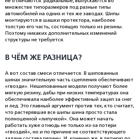
не отличаются: радиальные, выпускаются во
множестве типоразмеров под разные типы
автомобилей на одних и тех же заводах. Шипы
монтируются в шашки протектора, наиболее
толстую его часть, состоящую только из резины.
Поэтому никаких дополнительных изменений
структуры не требуется.
В ЧЁМ ЖЕ РАЗНИЦА?
А вот состав смеси отличается. В шипованных
шинах значительную часть сцепления обеспечивают
«гвозди». Нешипованные модели получают более
мягкую резину, дабы при низких температурах она
обеспечивала наиболее эффективный зацеп за снег
и лед. Это главный аргумент против тех, кто считает,
что растерявшая все шипы шина просто стала
полноценной «липучкой». Она может начать
работать хуже отнюдь не только из-за потери
«гвоздей», но и по причине не соответствующего
задаче состава резины. И, конечно же, в летнюю по