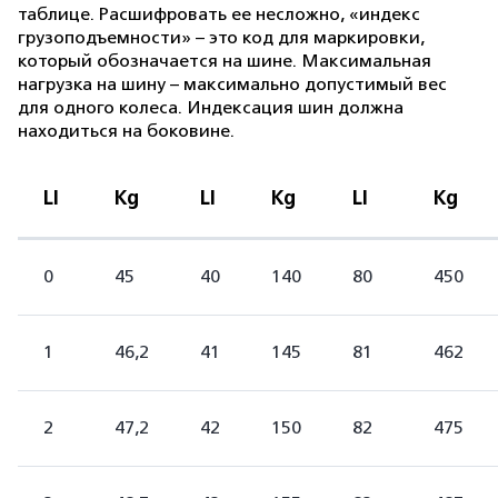
таблице. Расшифровать ее несложно, «индекс
грузоподъемности» – это код для маркировки,
который обозначается на шине. Максимальная
нагрузка на шину – максимально допустимый вес
для одного колеса. Индексация шин должна
находиться на боковине.
LI
Kg
LI
Kg
LI
Kg
0
45
40
140
80
450
1
46,2
41
145
81
462
2
47,2
42
150
82
475