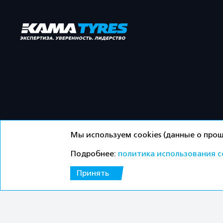
Мы используем cookies (данные о прош
Подробнее:
политика использования c
©ООО «Торговый дом «Кама» 2026 / Все права защ
Принять