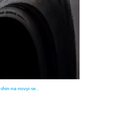
hin-na-novyi-se...