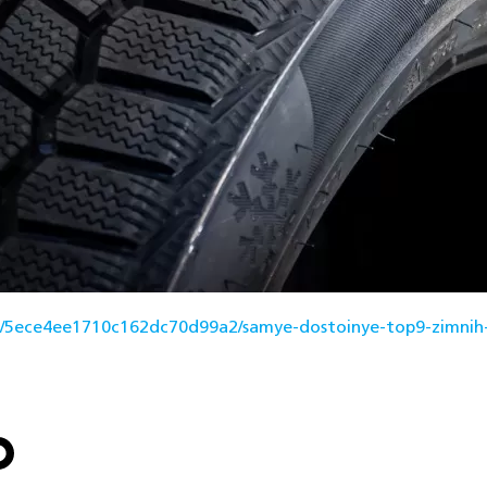
id/5ece4ee1710c162dc70d99a2/samye-dostoinye-top9-zimnih-s