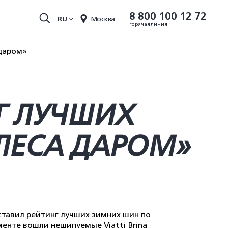
8 800 100 12 72
RU
Москва
горячая линия
 даром»
НГ ЛУЧШИХ
ЛЕСА ДАРОМ»
ставил рейтинг лучших зимних шин по
менте вошли нешипуемые Viatti Brina