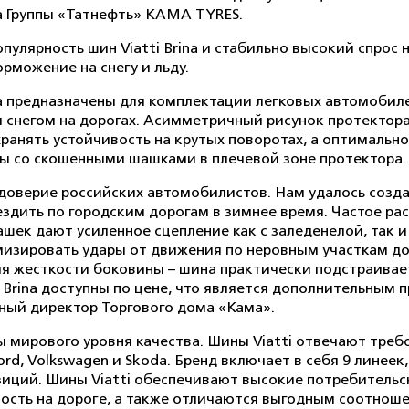
а Группы «Татнефть» KAMA TYRES.
лярность шин Viatti Brina и стабильно высокий спрос на
орможение на снегу и льду.
a предназначены для комплектации легковых автомобиле
 снегом на дорогах. Асимметричный рисунок протектор
хранять устойчивость на крутых поворотах, а оптималь
ы со скошенными шашками в плечевой зоне протектора.
ла доверие российских автомобилистов. Нам удалось соз
ездить по городским дорогам в зимнее время. Частое р
шек дают усиленное сцепление как с заледенелой, так и 
изировать удары от движения по неровным участкам до
я жесткости боковины – шина практически подстраивае
 Brina доступны по цене, что является дополнительным 
ный директор Торгового дома «Кама».
ины мирового уровня качества. Шины Viatti отвечают тр
rd, Volkswagen и Skoda. Бренд включает в себя 9 линеек,
озиций. Шины Viatti обеспечивают высокие потребитель
ность на дороге, а также отличаются выгодным соотноше