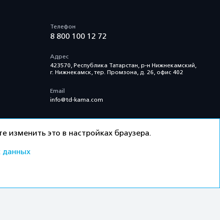
Телефон
8 800 100 12 72
Адрес
423570, Республика Татарстан, р-н Нижнекамский,
г. Нижнекамск, тер. Промзона, д. 26, офис 402
Email
info@td-kama.com
е изменить это в настройках браузера.
 данных
ти