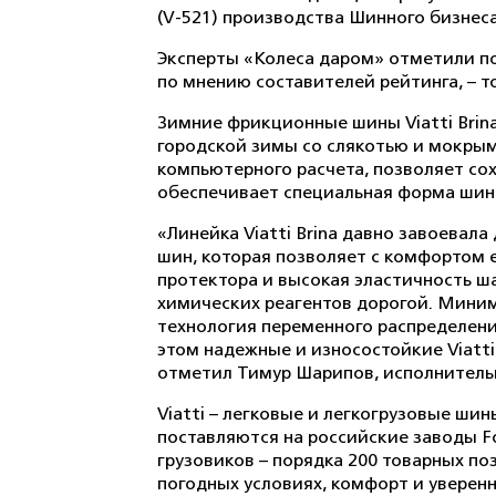
(V-521) производства Шинного бизнес
Эксперты «Колеса даром» отметили попу
по мнению составителей рейтинга, – т
Зимние фрикционные шины Viatti Brin
городской зимы со слякотью и мокрым
компьютерного расчета, позволяет со
обеспечивает специальная форма шин
«Линейка Viatti Brina давно завоева
шин, которая позволяет с комфортом 
протектора и высокая эластичность ша
химических реагентов дорогой. Миним
технология переменного распределени
этом надежные и износостойкие Viatti
отметил Тимур Шарипов, исполнитель
Viatti – легковые и легкогрузовые ш
поставляются на российские заводы Fo
грузовиков – порядка 200 товарных п
погодных условиях, комфорт и уверен