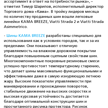
ассортимент в ответ на потребности рынка», –
отметил Тимур Шарипов, исполнительный директор
Торгового дома «Кама». В тройку лидеров месяца
по количеству проданных шин вошли легковые
линейки KAMA BREEZE, Viatti Strada 2 и Viatti Strada
Asimmetrico.
-
Шины
КАМА BREEZE
разработаны специально для
использования как в условиях городов, так и за их
пределами. Они показывают отличную
управляемость на влажном дорожном покрытии
благодаря повышенным сцепным свойствам шин.
Многокомпонентные покровные резиновые смеси
успешно противостоят температурному старению,
что делает шины максимально функциональными и
эффективными даже в самую изнуряющую летнюю
жару. Высокие показатели управляемости при
маневрировании и прохождении поворотов,
стабильное движение на высоких скоростях и
высокая курсовая устойчивость достигается
благодаря оптимальной конструкции шин и
просчитанного рисунка протектора. Рисунок