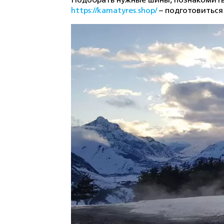
Подобрать нужные шины, познакомитьс
https://kamatyres.shop/
– подготовиться