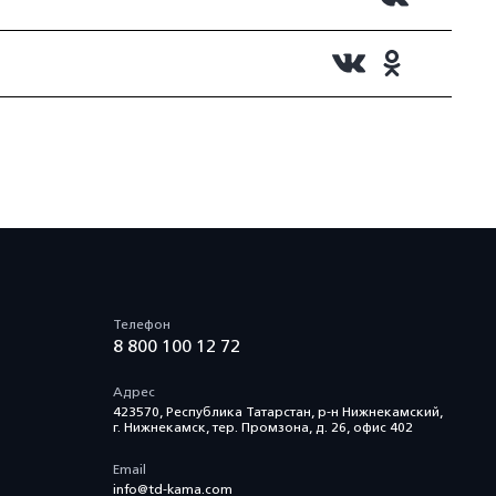
Телефон
8 800 100 12 72
Адрес
423570, Республика Татарстан, р-н Нижнекамский,
г. Нижнекамск, тер. Промзона, д. 26, офис 402
Email
info@td-kama.com