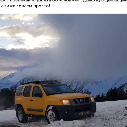
я с новинками, узнать об условиях* действующих акци
 к зиме совсем просто!