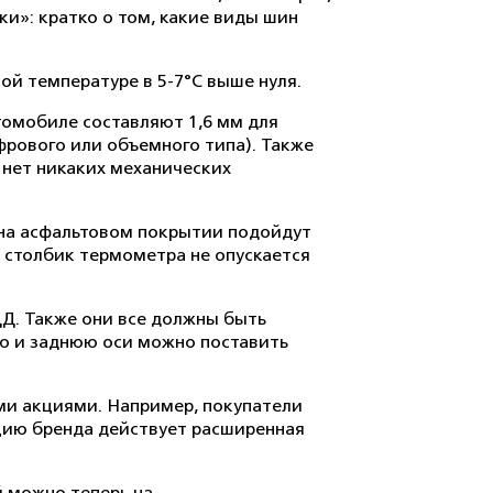
и»: кратко о том, какие виды шин
й температуре в 5-7°C выше нуля.
томобиле составляют 1,6 мм для
фрового или объемного типа). Также
 нет никаких механических
 на асфальтовом покрытии подойдут
е столбик термометра не опускается
ДД. Также они все должны быть
юю и заднюю оси можно поставить
ми акциями. Например, покупатели
кцию бренда действует расширенная