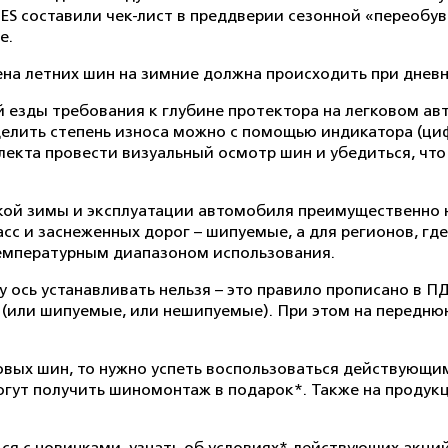
 составили чек-лист в преддверии сезонной «переобувк
е.
на летних шин на зимние должна происходить при дневно
й езды требования к глубине протектора на легковом ав
еделить степень износа можно с помощью индикатора (ци
лекта провести визуальный осмотр шин и убедиться, что
ской зимы и эксплуатации автомобиля преимущественно
с и заснеженных дорог – шипуемые, а для регионов, гд
температурным диапазоном использования.
у ось устанавливать нельзя – это правило прописано в П
 (или шипуемые, или нешипуемые). При этом на передн
овых шин, то нужно успеть воспользоваться действующи
 могут получить шиномонтаж в подарок*. Также на проду