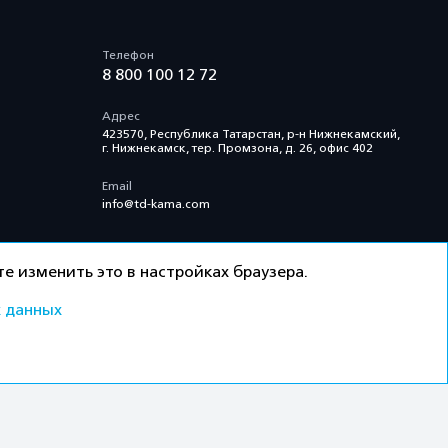
Телефон
8 800 100 12 72
Адрес
423570, Республика Татарстан, р-н Нижнекамский,
г. Нижнекамск, тер. Промзона, д. 26, офис 402
Email
info@td-kama.com
е изменить это в настройках браузера.
 данных
ти