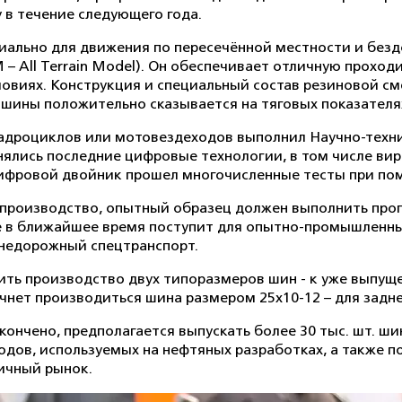
 в течение следующего года.
иально для движения по пересечённой местности и безд
 All Terrain Model). Он обеспечивает отличную проходим
ловиях. Конструкция и специальный состав резиновой с
шины положительно сказывается на тяговых показателя
адроциклов или мотовездеходов выполнил Научно-техни
ись последние цифровые технологии, в том числе вирт
цифровой двойник прошел многочисленные тесты при п
е производство, опытный образец должен выполнить про
же в ближайшее время поступит для опытно-промышленн
внедорожный спецтранспорт.
дить производство двух типоразмеров шин - к уже выпу
чнет производиться шина размером 25х10-12 – для задне
кончено, предполагается выпускать более 30 тыс. шт. ши
ходов, используемых на нефтяных разработках, а также 
ичный рынок.