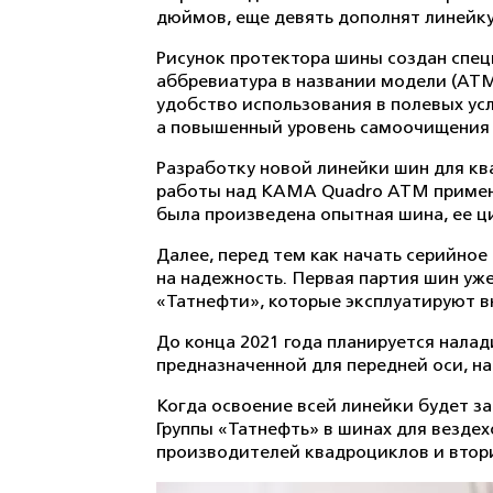
дюймов, еще девять дополнят линейку
Рисунок протектора шины создан спец
аббревиатура в названии модели (ATM –
удобство использования в полевых ус
а повышенный уровень самоочищения 
Разработку новой линейки шин для кв
работы над KAMA Quadro ATM применял
была произведена опытная шина, ее 
Далее, перед тем как начать серийно
на надежность. Первая партия шин у
«Татнефти», которые эксплуатируют 
До конца 2021 года планируется нала
предназначенной для передней оси, на
Когда освоение всей линейки будет за
Группы «Татнефть» в шинах для везде
производителей квадроциклов и втор