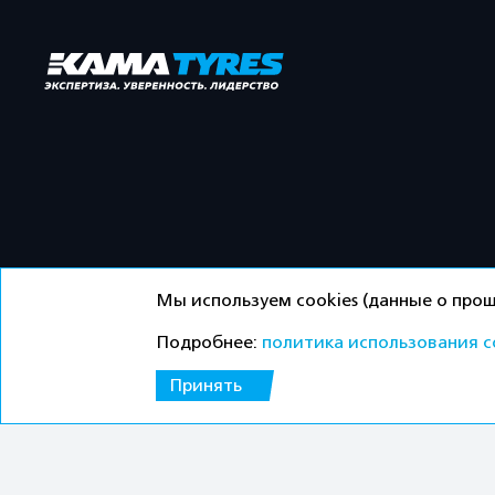
Мы используем cookies (данные о прош
Подробнее:
политика использования c
©ООО «Торговый дом «Кама» 2026 / Все права защ
Принять