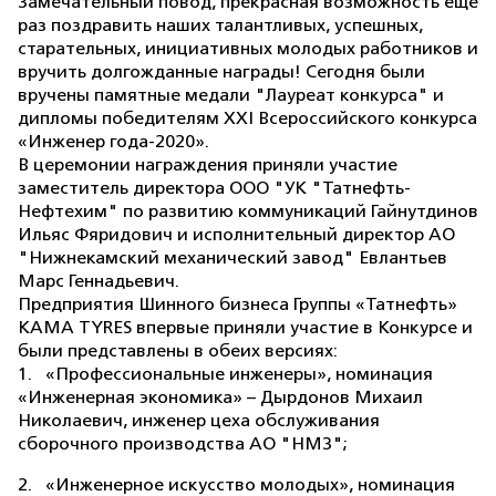
Замечательный повод, прекрасная возможность еще
раз поздравить наших талантливых, успешных,
старательных, инициативных молодых работников и
вручить долгожданные награды! Сегодня были
вручены памятные медали "Лауреат конкурса" и
дипломы победителям XXI Всероссийского конкурса
«Инженер года-2020».
В церемонии награждения приняли участие
заместитель директора ООО "УК "Татнефть-
Нефтехим" по развитию коммуникаций Гайнутдинов
Ильяс Фяридович и исполнительный директор АО
"Нижнекамский механический завод" Евлантьев
Марс Геннадьевич.
Предприятия Шинного бизнеса Группы «Татнефть»
KAMA TYRES впервые приняли участие в Конкурсе и
были представлены в обеих версиях:
1. «Профессиональные инженеры», номинация
«Инженерная экономика» – Дырдонов Михаил
Николаевич, инженер цеха обслуживания
сборочного производства АО "НМЗ";
2. «Инженерное искусство молодых», номинация