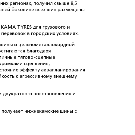
их регионах, получил свыше 8,5
ешней боковине всех шин размещены
KAMA TYRES для грузового и
перевозок в городских условиях.
 шины и цельнометаллокордной
остигаются благодаря
личные тягово-сцепные
 кромками сцепления,
стояние эффекту аквапланирования
йкость к агрессивному внешнему
 двукратного восстановления и
е получает нижнекамские шины с