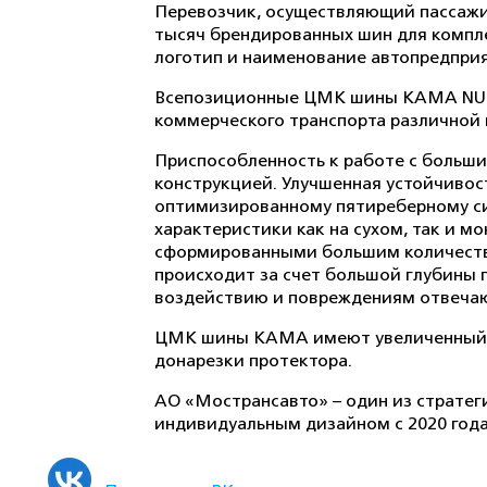
Перевозчик, осуществляющий пассажир
тысяч брендированных шин для компле
логотип и наименование автопредпри
Всепозиционные ЦМК шины КАМА NU 30
коммерческого транспорта различной 
Приспособленность к работе с больш
конструкцией. Улучшенная устойчивос
оптимизированному пятиреберному си
характеристики как на сухом, так и 
сформированными большим количество
происходит за счет большой глубины 
воздействию и повреждениям отвеча
ЦМК шины КАМА имеют увеличенный ср
донарезки протектора.
АО «Мострансавто» – один из страте
индивидуальным дизайном с 2020 года