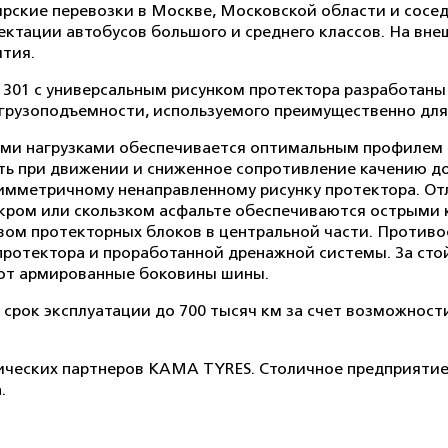
ские перевозки в Москве, Московской области и соседн
ктации автобусов большого и среднего классов. На вн
ятия.
1 с универсальным рисунком протектора разработаны 
грузоподъемности, используемого преимущественно для 
ими нагрузками обеспечивается оптимальным профилем
ть при движении и сниженное сопротивление качению д
мметричному ненаправленному рисунку протектора. От
мокром или скользком асфальте обеспечиваются острыми
м протекторных блоков в центральной части. Противо
протектора и проработанной дренажной системы. За сто
ют армированные боковины шины.
ок эксплуатации до 700 тысяч км за счет возможности
гических партнеров KAMA TYRES. Столичное предприяти
.