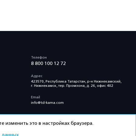
Телефон
8 800 100 12 72
Адрес
423570, Республика Татарстан, р-н Нижнекамский,
г. Нижнекамск, тер. Промзона, д. 26, офис 402
Email
info@td-kama.com
е изменить это в настройках браузера.
 данных
ти