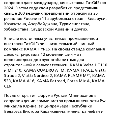
сопровождает международная выставка TatOilExpo-
2024. В этом году свои разработки представили
свыше 200 ведущих предприятий отрасли из 25
регионов России и 11 зарубежных стран – Беларуси,
Казахстана, Азербайджана, Туркменистана,
Узбекистана, Саудовской Аравии и других.
В числе постоянных участников промышленной
выставки TatOilExpo – нижнекамский шинный
комплекс KAMA TYRES. На своем стенде компания
демонстрировала 12 моделей шин – от
велосипедных до крупногабаритных для
строительной и сельхозтехники: KAMA Velta НТ110
и MT210, KAMA QUADRO ATM, KAMA TRACE, Viatti
Strada 2, Viatti Nordico 2, KAMA FLAME М/Т, KAMA
533, KAMA A16, KAMA Retread, Forza Mix A, KAMA
CLN.
После открытия форума Рустам Минниханов в
сопровождении замминистра промышленности РФ
Михаила Юрина, вице-премьера Республики
Беларусь Виктора Каранкевича, министра нефти и