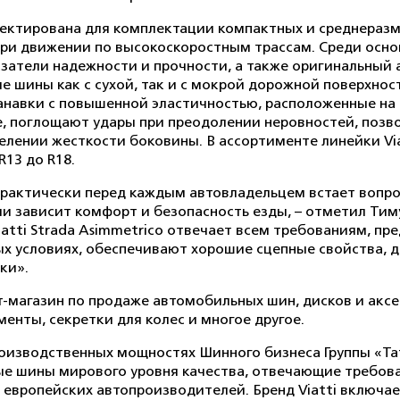
проектирована для комплектации компактных и среднераз
 при движении по высокоскоростным трассам. Среди осн
затели надежности и прочности, а также оригинальный
 шины как с сухой, так и с мокрой дорожной поверхно
анавки с повышенной эластичностью, расположенные на 
, поглощают удары при преодолении неровностей, позв
елении жесткости боковины. В ассортименте линейки Via
13 до R18.
практически перед каждым автовладельцем встает вопро
и зависит комфорт и безопасность езды, – отметил Тиму
iatti Strada Asimmetrico отвечает всем требованиям, п
х условиях, обеспечивают хорошие сцепные свойства, д
йки».
-магазин по продаже автомобильных шин, дисков и аксес
енты, секретки для колес и многое другое.
роизводственных мощностях Шинного бизнеса Группы «Т
вые шины мирового уровня качества, отвечающие требо
европейских автопроизводителей. Бренд Viatti включает