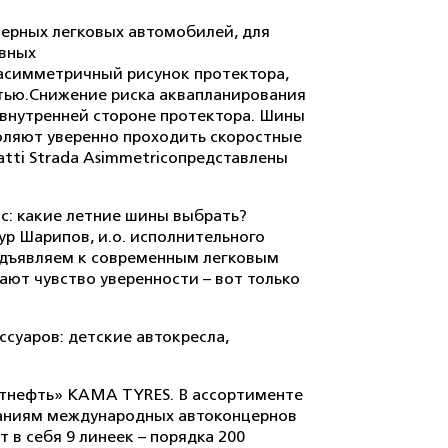
мерных легковых автомобилей, для
овных
 асимметричный рисунок протектора,
стью.Снижение риска аквапланирования
внутренней стороне протектора. Шины
оляют уверенно проходить скоростные
tti Strada Asimmetricoпредставлены
с: какие летние шины выбрать?
р Шарипов, и.о. исполнительного
редъявляем к современным легковым
ают чувство уверенности – вот только
суаров: детские автокресла,
атнефть» KAMA TYRES. В ассортименте
ваниям международных автоконцернов
 в себя 9 линеек – порядка 200