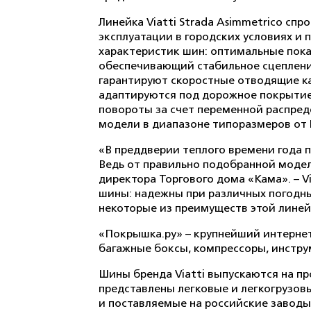
Линейка Viatti Strada Asimmetrico с
эксплуатации в городских условиях и
характеристик шин: оптимальные пока
обеспечивающий стабильное сцепление
гарантируют скоростные отводящие к
адаптируются под дорожное покрытие
повороты за счет переменной распред
модели в диапазоне типоразмеров от R
«В преддверии теплого времени года 
Ведь от правильно подобранной модел
директора Торгового дома «Кама». – V
шины: надежны при различных погодны
некоторые из преимуществ этой лине
«Покрышка.ру» – крупнейший интернет
багажные боксы, компрессоры, инструм
Шины бренда Viatti выпускаются на п
представлены легковые и легкогрузо
и поставляемые на российские заводы 