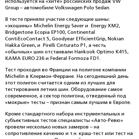
используется на «хите» российских продаж VW
Group – автомобиле Volkswagen Polo Sedan.
В тесте приняли участие следующие шины:
«экошины» Michelin Energy Saver и
Energy XM2,
Bridgestone Ecopia EP100, Continental
ContiEcoContact 5, Goodyear EfficientGrip, Nokian
Hakka Green, и
Pirelli Cinturato P1, а честь
«обычных» шин отстаивали Hankook Optimo K415,
KAMA EURO 236 и Federal Formoza FD1.
Тест проходил во Франции на полигоне компании
Michelin в Клермон-Ферране. На сегодняшний день
этот полигон считается одним из лучших для
тестирования летних шин. Оборудование самое
современное, а сектор полигона, отведенный под
«мокрые» тесты – признан самым лучшим в Европе.
Кроме стандартного набора инструментальных и
субъективных тестов специалисты «Авто-Ревю»
провели несколько новых замеров – на
сопротивление качению и т.н. краш-тест или тест на