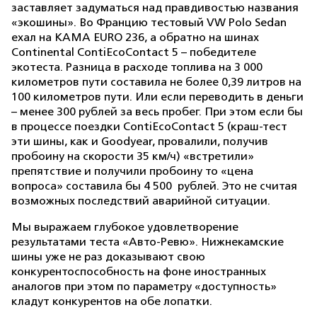
заставляет задуматься над правдивостью названия
«экошины». Во Францию тестовый VW Polo Sedan
ехал на КАМА EURO 236, а обратно на шинах
Continental ContiEcoContact 5 – победителе
экотеста. Разница в расходе топлива на 3 000
километров пути составила не более 0,39 литров на
100 километров пути. Или если переводить в деньги
– менее 300 рублей за весь пробег. При этом если бы
в процессе поездки ContiEcoContact 5 (краш-тест
эти шины, как и Goodyear, провалили, получив
пробоину на скорости 35 км/ч) «встретили»
препятствие и получили пробоину то «цена
вопроса» составила бы 4 500
рублей. Это не считая
возможных последствий аварийной ситуации.
Мы выражаем глубокое удовлетворение
результатами теста «Авто-Ревю». Нижнекамские
шины уже не раз доказывают свою
конкурентоспособность на фоне иностранных
аналогов при этом по параметру «доступность»
кладут конкурентов на обе лопатки.