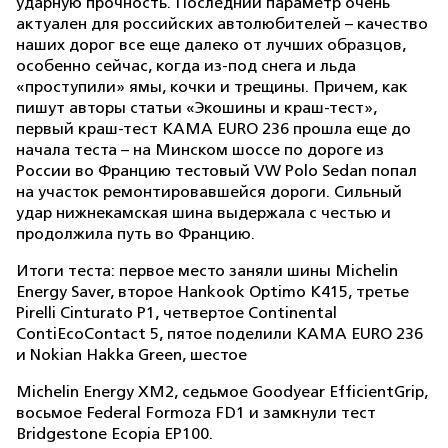
ударную прочность. Последний параметр очень
актуален для российских автолюбителей – качество
наших дорог все еще далеко от лучших образцов,
особенно сейчас, когда из-под снега и льда
«проступили» ямы, кочки и трещины. Причем, как
пишут авторы статьи «Экошины и краш-тест»,
первый краш-тест КАМА EURO 236 прошла еще до
начала теста – на Минском шоссе по дороге из
России во Францию тестовый VW Polo Sedan попал
на участок ремонтировавшейся дороги. Сильный
удар нижнекамская шина выдержала с честью и
продолжила путь во Францию.
Итоги теста: первое место заняли шины Michelin
Energy Saver, второе Hankook Optimo K415, третье
Pirelli Cinturato P1, четвертое Continental
ContiEcoContact 5, пятое поделили KAMA EURO 236
и Nokian Hakka Green, шестое
Michelin Energy XM2,
седьмое
Goodyear EfficientGrip,
восьмое
Federal Formoza FD1
и
замкнули
тест
Bridgestone Ecopia EP100.