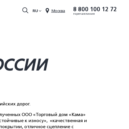
8 800 100 12 72
RU
Москва
горячая линия
ОССИИ
йских дорог.
олученных ООО «Торговый дом «Кама»
стойчивые к износу»,
«качественная и
 покрытии, отличное сцепление с