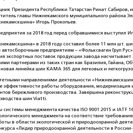
ник Президента Республики Татарстан Ринат Сабиров, и
титель главы Нижнекамского муниципального района Эль
некамскшина» Игорь Прокопьев.
редприятия за 2018 год перед собравшимися выступил Иг
екамскшина» в 2018 году составил более 11 млн шт. ши
автосборочным предприятиям – «Фольксваген Груп Рус»,
ия экспортных поставок продукции завода насчитывает 
ими партнерами из таких стран как Бразилия, Гайана, О
 – новая линейка шин КАМА 365 для легковых и легкогру
ритетными направлениями деятельности «Нижнекамскши
ие эффективности работы оборудования, модернизация 
нтов бережливого производства. Завершена реконструк
зводства шин Viatti.
 системы менеджмента качества ISO 9001:2015 и IATF 1
логического менеджмента на соответствие требованиям 
работы в области экологической и природоохранной дея
нкурса «Лидер природоохранной деятельности в России-