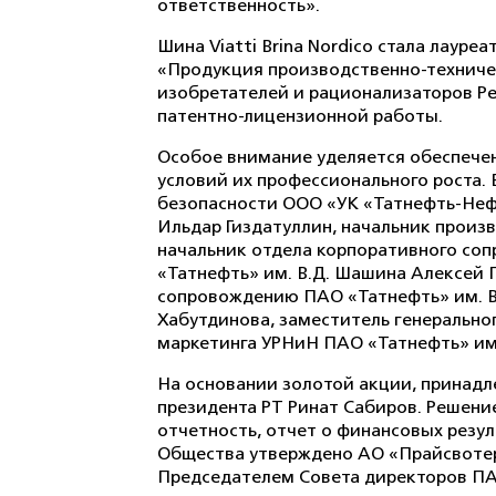
ответственность».
Шина Viatti Brina Nordico стала лаур
«Продукция производственно-техниче
изобретателей и рационализаторов Ре
патентно-лицензионной работы.
Особое внимание уделяется обеспечен
условий их профессионального роста.
безопасности ООО «УК «Татнефть-Неф
Ильдар Гиздатуллин, начальник прои
начальник отдела корпоративного со
«Татнефть» им. В.Д. Шашина Алексей
сопровождению ПАО «Татнефть» им. В
Хабутдинова, заместитель генерально
маркетинга УРНиН ПАО «Татнефть» им.
На основании золотой акции, принад
президента РТ Ринат Сабиров. Решени
отчетность, отчет о финансовых рез
Общества утверждено АО «Прайсвотерх
Председателем Совета директоров ПА