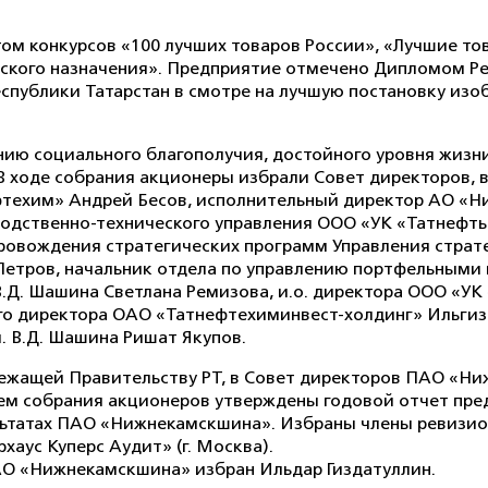
еатом конкурсов «100 лучших товаров России», «Лучшие то
ского назначения». Предприятие отмечено Дипломом Ре
спублики Татарстан в смотре на лучшую постановку изо
ию социального благополучия, достойного уровня жизни
 В ходе собрания акционеры избрали Совет директоров, 
техим» Андрей Бесов, исполнительный директор АО «Н
зводственно-технического управления ООО «УК «Татнеф
провождения стратегических программ Управления страт
 Петров, начальник отдела по управлению портфельными
.Д. Шашина Светлана Ремизова, и.о. директора ООО «УК
го директора ОАО «Татнефтехиминвест-холдинг» Ильгиз
 В.Д. Шашина Ришат Якупов.
лежащей Правительству РТ, в Совет директоров ПАО «Н
ем собрания акционеров утверждены годовой отчет пред
ультатах ПАО «Нижнекамскшина». Избраны члены ревизи
аус Куперс Аудит» (г. Москва).
О «Нижнекамскшина» избран Ильдар Гиздатуллин.