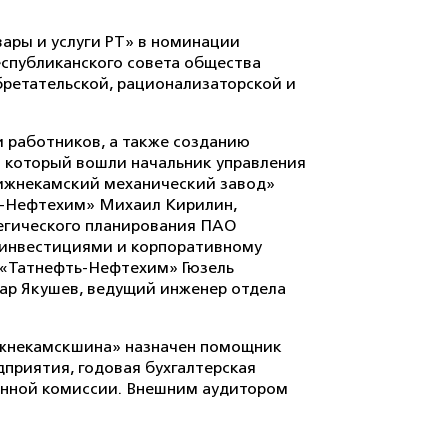
вары и услуги РТ» в номинации
спубликанского совета общества
бретательской, рационализаторской и
 работников, а также созданию
в который вошли начальник управления
ижнекамский механический завод»
ть-Нефтехим» Михаил Кирилин,
егического планирования ПАО
 инвестициями и корпоративному
 «Татнефть-Нефтехим» Гюзель
ар Якушев, ведущий инженер отдела
ижнекамскшина» назначен помощник
приятия, годовая бухгалтерская
онной комиссии. Внешним аудитором