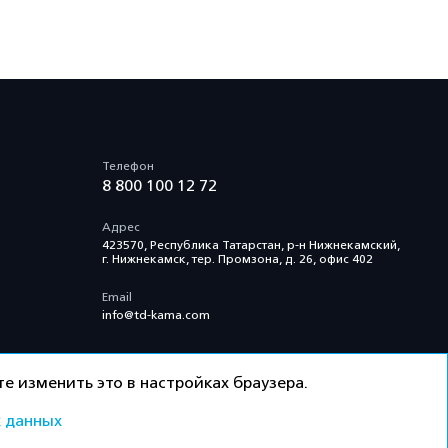
Телефон
8 800 100 12 72
Адрес
423570, Республика Татарстан, р-н Нижнекамский,
г. Нижнекамск, тер. Промзона, д. 26, офис 402
Email
info@td-kama.com
е изменить это в настройках браузера.
 данных
ти