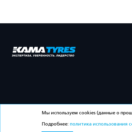
Мы используем cookies (данные о прош
Подробнее:
политика использования c
©ООО «Торговый дом «Кама» 2026 / Все права защ